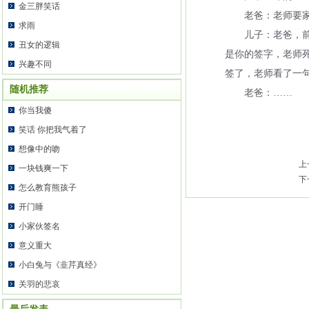
金三胖笑话
老爸：老师要家
求雨
儿子：老爸，前天
丑女的逻辑
是你的签字，老师
兴趣不同
签了，老师看了一
随机推荐
老爸：……
你当我傻
笑话 你把我气着了
想像中的吻
上
一块钱爽一下
下
怎么教育熊孩子
开门睡
小家伙签名
意义重大
小白兔与《韭芹真经》
关羽的悲哀