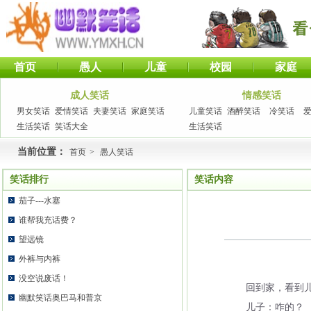
首页
愚人
儿童
校园
家庭
成人笑话
情感笑话
男女笑话
爱情笑话
夫妻笑话
家庭笑话
儿童笑话
酒醉笑话
冷笑话
生活笑话
笑话大全
生活笑话
当前位置：
首页
>
愚人笑话
笑话排行
笑话内容
茄子---水塞
谁帮我充话费？
望远镜
外裤与内裤
没空说废话！
回到家，看到儿子
幽默笑话奥巴马和普京
儿子：咋的？