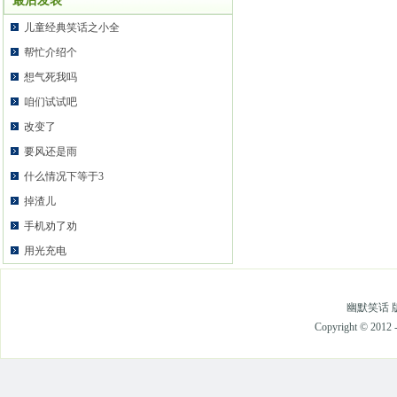
最后发表
儿童经典笑话之小全
帮忙介绍个
想气死我吗
咱们试试吧
改变了
要风还是雨
什么情况下等于3
掉渣儿
手机劝了劝
用光充电
幽默笑话 版
Copyright © 2012