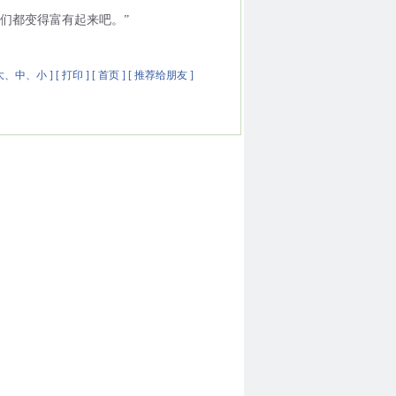
们都变得富有起来吧。”
大
、
中
、
小
] [
打印
] [
首页
] [
推荐给朋友
]