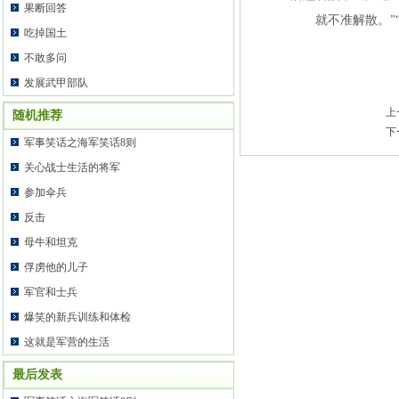
果断回答
就不准解散。”“
吃掉国土
不敢多问
发展武甲部队
上
随机推荐
下
军事笑话之海军笑话8则
关心战士生活的将军
参加伞兵
反击
母牛和坦克
俘虏他的儿子
军官和士兵
爆笑的新兵训练和体检
这就是军营的生活
最后发表