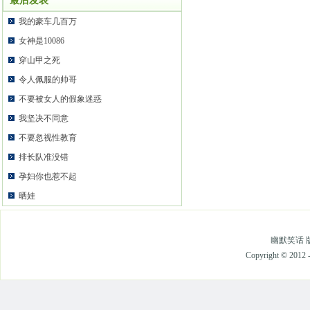
最后发表
我的豪车几百万
女神是10086
穿山甲之死
令人佩服的帅哥
不要被女人的假象迷惑
我坚决不同意
不要忽视性教育
排长队准没错
孕妇你也惹不起
晒娃
幽默笑话 版
Copyright © 2012