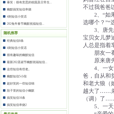
暴笑：很有意思的校园及日常生...
不过我爸爸
幽默搞笑短信串烧
2、“如果
4则短信小笑话
选哪个？”
202兔年春节幽默祝福短信...
3、唐先生
随机推荐
宝贝女儿梦
经典短信8条
人总是指着
4则短信小笑话
朋友一看
很有趣味的幽默短信
原来唐先生
最新202圣诞节幽默祝福短信...
4、一女知
这些短信有些老。
爸，自从和
幽默短信5小段
和老大狼（
超好笑的一些短信锦
越大了……
段子里的短信小幽默
（调）了…
搞笑短信16条
搞笑短信串烧2
5、一天，