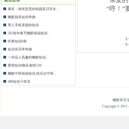
“亲爱的，
最后发表
“哼！”妻
暴笑：很有意思的校园及日常生...
幽默搞笑短信串烧
男人手机里面的短信
202兔年春节幽默祝福短信...
上
经典短信8条
下
短信笑话串串烧
一些逗人风趣的幽默短信...
爱情短信物语,献给520
幽默中秋祝福短信,快乐过中秋....
4则短信小笑话
幽默笑话 版
Copyright © 2012