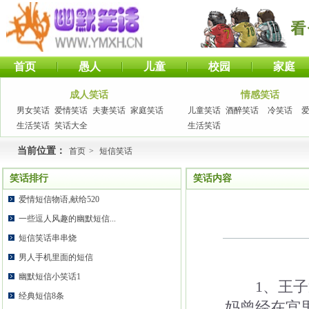
首页
愚人
儿童
校园
家庭
成人笑话
情感笑话
男女笑话
爱情笑话
夫妻笑话
家庭笑话
儿童笑话
酒醉笑话
冷笑话
生活笑话
笑话大全
生活笑话
当前位置：
首页
>
短信笑话
笑话排行
笑话内容
爱情短信物语,献给520
一些逗人风趣的幽默短信...
短信笑话串串烧
男人手机里面的短信
幽默短信小笑话1
1、王子遇
经典短信8条
妈曾经在宫